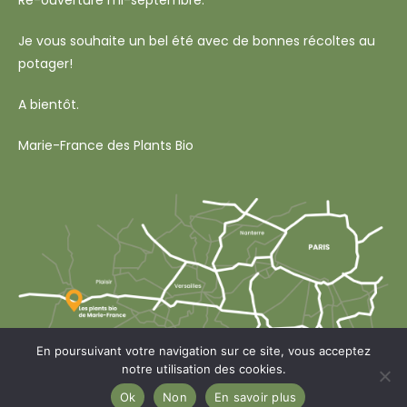
Ré-ouverture mi-septembre.
Je vous souhaite un bel été avec de bonnes récoltes au
potager!
A bientôt.
Marie-France des Plants Bio
En poursuivant votre navigation sur ce site, vous acceptez
notre utilisation des cookies.
Copyright Les plants bio de Marie-France 2026 - Web design
Les Choses
Ok
Non
En savoir plus
Simples
-
Mentions légales